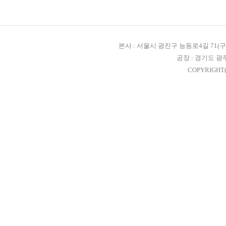
본사 : 서울시 광진구 능동로4길 71(구, 자양3
공장 : 경기도 광
COPYRIGHT(C