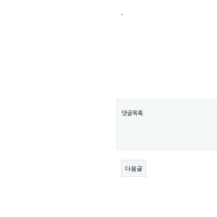
본문
.
차
대
자
료
실
댓글목록
다음글