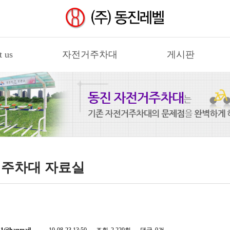
t us
자전거주차대
게시판
주차대 자료실
711@hanmail…
10-08-23 13:50
조회
2,220회
댓글
0건