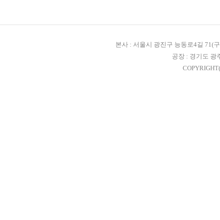
본사 : 서울시 광진구 능동로4길 71(구, 자양3
공장 : 경기도 광
COPYRIGHT(C