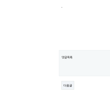
본문
.
차
대
자
료
실
댓글목록
다음글