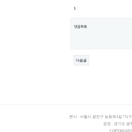
1
댓글목록
다음글
본사 : 서울시 광진구 능동로4길 71(구, 자양3
공장 : 경기도 광
COPYRIGHT(C