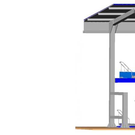
본문
차
대
자
료
실