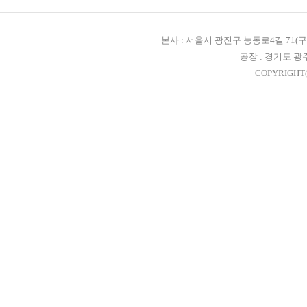
본사 : 서울시 광진구 능동로4길 71(구, 자양3
공장 : 경기도 광
COPYRIGHT(C